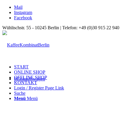
Mail
Instagram
Facebook
Wühlischstr. 55 - 10245 Berlin | Telefon: +49 (0)30 915 22 940
START
ONLINE SHOP
OFFLINE SHOP
0
Einkaufswagen
KONTAKT
Login / Register Page Link
Suche
Menü
Menü