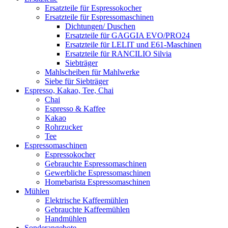
Ersatzteile für Espressokocher
Ersatzteile für Espressomaschinen
Dichtungen/ Duschen
Ersatzteile für GAGGIA EVO/PRO24
Ersatzteile für LELIT und E61-Maschinen
Ersatzteile für RANCILIO Silvia
Siebträger
Mahlscheiben für Mahlwerke
Siebe für Siebträger
Espresso, Kakao, Tee, Chai
Chai
Espresso & Kaffee
Kakao
Rohrzucker
Tee
Espressomaschinen
Espressokocher
Gebrauchte Espressomaschinen
Gewerbliche Espressomaschinen
Homebarista Espressomaschinen
Mühlen
Elektrische Kaffeemühlen
Gebrauchte Kaffeemühlen
Handmühlen
Sonderangebote