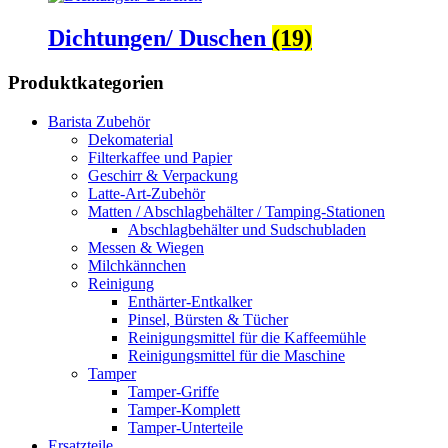
Dichtungen/ Duschen
(19)
Produktkategorien
Barista Zubehör
Dekomaterial
Filterkaffee und Papier
Geschirr & Verpackung
Latte-Art-Zubehör
Matten / Abschlagbehälter / Tamping-Stationen
Abschlagbehälter und Sudschubladen
Messen & Wiegen
Milchkännchen
Reinigung
Enthärter-Entkalker
Pinsel, Bürsten & Tücher
Reinigungsmittel für die Kaffeemühle
Reinigungsmittel für die Maschine
Tamper
Tamper-Griffe
Tamper-Komplett
Tamper-Unterteile
Ersatzteile