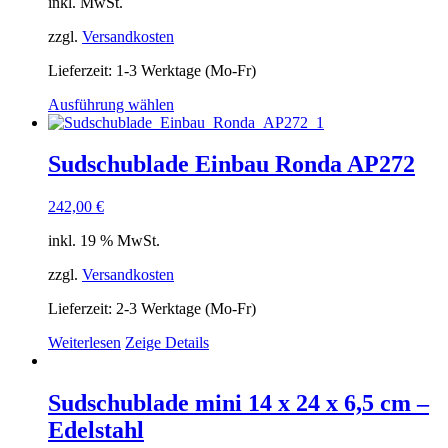
inkl. MwSt.
zzgl.
Versandkosten
Lieferzeit:
1-3 Werktage (Mo-Fr)
Dieses
Ausführung wählen
Produkt
weist
mehrere
Sudschublade Einbau Ronda AP272
Varianten
auf.
242,00
€
Die
Optionen
inkl. 19 % MwSt.
können
auf
zzgl.
Versandkosten
der
Produktseite
Lieferzeit:
2-3 Werktage (Mo-Fr)
gewählt
werden
Weiterlesen
Zeige Details
Sudschublade mini 14 x 24 x 6,5 cm –
Edelstahl