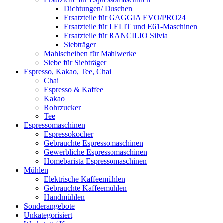
Dichtungen/ Duschen
Ersatzteile für GAGGIA EVO/PRO24
Ersatzteile für LELIT und E61-Maschinen
Ersatzteile für RANCILIO Silvia
Siebträger
Mahlscheiben für Mahlwerke
Siebe für Siebträger
Espresso, Kakao, Tee, Chai
Chai
Espresso & Kaffee
Kakao
Rohrzucker
Tee
Espressomaschinen
Espressokocher
Gebrauchte Espressomaschinen
Gewerbliche Espressomaschinen
Homebarista Espressomaschinen
Mühlen
Elektrische Kaffeemühlen
Gebrauchte Kaffeemühlen
Handmühlen
Sonderangebote
Unkategorisiert