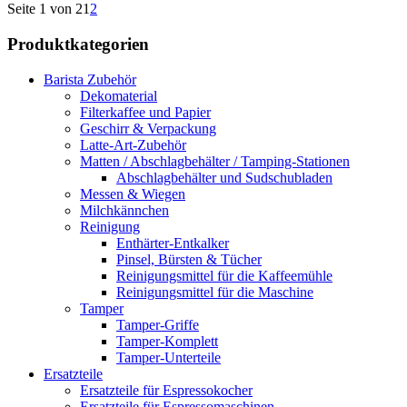
Seite 1 von 2
1
2
Produktkategorien
Barista Zubehör
Dekomaterial
Filterkaffee und Papier
Geschirr & Verpackung
Latte-Art-Zubehör
Matten / Abschlagbehälter / Tamping-Stationen
Abschlagbehälter und Sudschubladen
Messen & Wiegen
Milchkännchen
Reinigung
Enthärter-Entkalker
Pinsel, Bürsten & Tücher
Reinigungsmittel für die Kaffeemühle
Reinigungsmittel für die Maschine
Tamper
Tamper-Griffe
Tamper-Komplett
Tamper-Unterteile
Ersatzteile
Ersatzteile für Espressokocher
Ersatzteile für Espressomaschinen