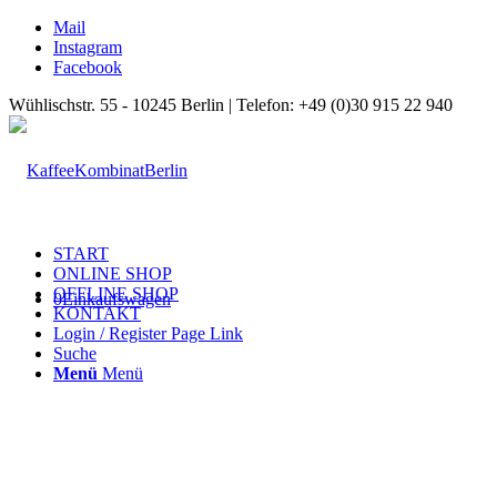
Mail
Instagram
Facebook
Wühlischstr. 55 - 10245 Berlin | Telefon: +49 (0)30 915 22 940
START
ONLINE SHOP
OFFLINE SHOP
0
Einkaufswagen
KONTAKT
Login / Register Page Link
Suche
Menü
Menü