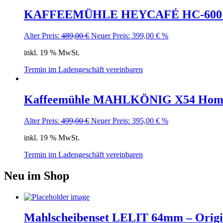
KAFFEEMÜHLE HEYCAFÉ HC-600 – On 
Ursprünglicher
Aktueller
Alter Preis:
489,00
€
Neuer Preis:
399,00
€
%
Preis
Preis
inkl. 19 % MwSt.
war:
ist:
489,00 €
399,00 €.
Termin im Ladengeschäft vereinbaren
Kaffeemühle MAHLKÖNIG X54 Hom
Ursprünglicher
Aktueller
Alter Preis:
499,00
€
Neuer Preis:
395,00
€
%
Preis
Preis
inkl. 19 % MwSt.
war:
ist:
499,00 €
395,00 €.
Termin im Ladengeschäft vereinbaren
Neu im Shop
Mahlscheibenset LELIT 64mm – Origi