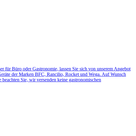
r für Büro oder Gastronomie, lassen Sie sich von unserem Angebot
e Geräte der Marken BFC, Rancilio, Rocket und Wega. Auf Wunsch
te beachten Sie, wir versenden keine gastronomischen