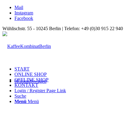
Mail
Instagram
Facebook
Wühlischstr. 55 - 10245 Berlin | Telefon: +49 (0)30 915 22 940
START
ONLINE SHOP
OFFLINE SHOP
0
Einkaufswagen
KONTAKT
Login / Register Page Link
Suche
Menü
Menü