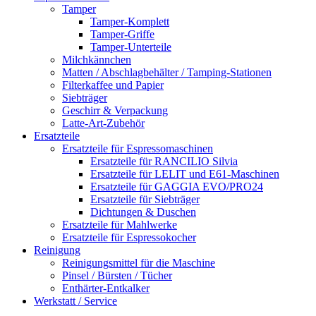
Tamper
Tamper-Komplett
Tamper-Griffe
Tamper-Unterteile
Milchkännchen
Matten / Abschlagbehälter / Tamping-Stationen
Filterkaffee und Papier
Siebträger
Geschirr & Verpackung
Latte-Art-Zubehör
Ersatzteile
Ersatzteile für Espressomaschinen
Ersatzteile für RANCILIO Silvia
Ersatzteile für LELIT und E61-Maschinen
Ersatzteile für GAGGIA EVO/PRO24
Ersatzteile für Siebträger
Dichtungen & Duschen
Ersatzteile für Mahlwerke
Ersatzteile für Espressokocher
Reinigung
Reinigungsmittel für die Maschine
Pinsel / Bürsten / Tücher
Enthärter-Entkalker
Werkstatt / Service