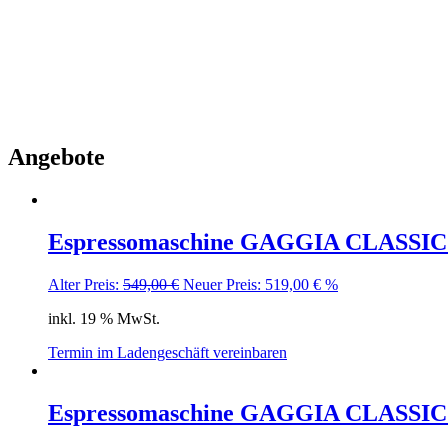
Angebote
Espressomaschine GAGGIA CLASSI
Ursprünglicher
Aktueller
Alter Preis:
549,00
€
Neuer Preis:
519,00
€
%
Preis
Preis
inkl. 19 % MwSt.
war:
ist:
549,00 €
519,00 €.
Termin im Ladengeschäft vereinbaren
Espressomaschine GAGGIA CLASSIC