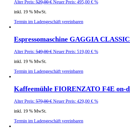
Ursprünglicher
Aktueller
Alter Preis:
529,00
€
Neuer Preis:
495,00
€
%
Preis
Preis
inkl. 19 % MwSt.
war:
ist:
529,00 €
495,00 €.
Termin im Ladengeschäft vereinbaren
Espressomaschine GAGGIA CLASSI
Ursprünglicher
Aktueller
Alter Preis:
549,00
€
Neuer Preis:
519,00
€
%
Preis
Preis
inkl. 19 % MwSt.
war:
ist:
549,00 €
519,00 €.
Termin im Ladengeschäft vereinbaren
Kaffeemühle FIORENZATO F4E on-dema
Ursprünglicher
Aktueller
Alter Preis:
579,00
€
Neuer Preis:
429,00
€
%
Preis
Preis
inkl. 19 % MwSt.
war:
ist:
579,00 €
429,00 €.
Termin im Ladengeschäft vereinbaren