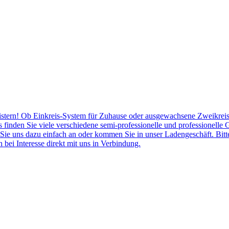
stern! Ob Einkreis-System für Zuhause oder ausgewachsene Zweikreise
finden Sie viele verschiedene semi-professionelle und professionell
 Sie uns dazu einfach an oder kommen Sie in unser Ladengeschäft. Bit
 bei Interesse direkt mit uns in Verbindung.