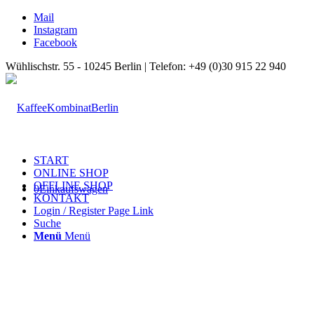
Mail
Instagram
Facebook
Wühlischstr. 55 - 10245 Berlin | Telefon: +49 (0)30 915 22 940
START
ONLINE SHOP
OFFLINE SHOP
0
Einkaufswagen
KONTAKT
Login / Register Page Link
Suche
Menü
Menü