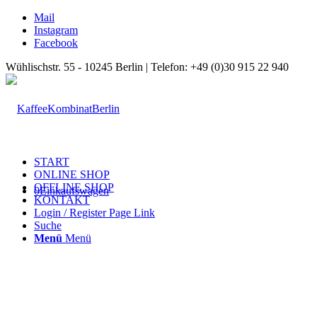
Mail
Instagram
Facebook
Wühlischstr. 55 - 10245 Berlin | Telefon: +49 (0)30 915 22 940
START
ONLINE SHOP
OFFLINE SHOP
0
Einkaufswagen
KONTAKT
Login / Register Page Link
Suche
Menü
Menü