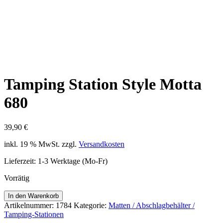
Tamping Station Style Motta
680
39,90
€
inkl. 19 % MwSt.
zzgl.
Versandkosten
Lieferzeit:
1-3 Werktage (Mo-Fr)
Vorrätig
Tamping
In den Warenkorb
Station
Artikelnummer:
1784
Kategorie:
Matten / Abschlagbehälter /
Style
Tamping-Stationen
Motta