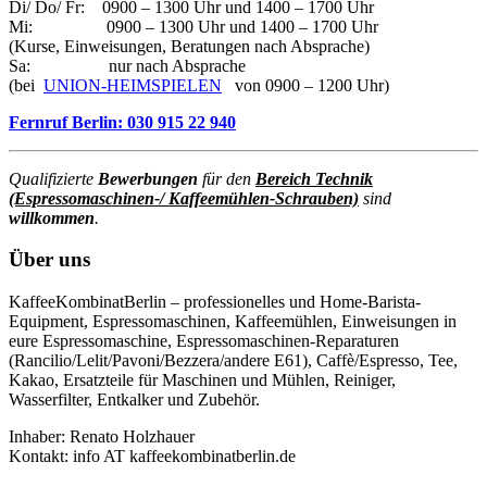
Di/ Do/ Fr: 0900 – 1300 Uhr und 1400 – 1700 Uhr
Mi: 0900 – 1300 Uhr und 1400 – 1700 Uhr
(Kurse, Einweisungen, Beratungen nach Absprache)
Sa: nur nach Absprache
(bei
UNION-HEIMSPIELEN
von 0900 – 1200 Uhr)
Fernruf Berlin: 030 915 22 940
Qualifizierte
Bewerbungen
für den
Bereich Technik
(Espressomaschinen-/ Kaffeemühlen-Schrauben)
sind
willkommen
.
Über uns
KaffeeKombinatBerlin – professionelles und Home-Barista-
Equipment, Espressomaschinen, Kaffeemühlen, Einweisungen in
eure Espressomaschine, Espressomaschinen-Reparaturen
(Rancilio/Lelit/Pavoni/Bezzera/andere E61), Caffè/Espresso, Tee,
Kakao, Ersatzteile für Maschinen und Mühlen, Reiniger,
Wasserfilter, Entkalker und Zubehör.
Inhaber: Renato Holzhauer
Kontakt: info AT kaffeekombinatberlin.de