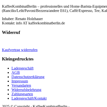
KaffeeKombinatBerlin – professionelles und Home-Barista-Equipmen
(Rancilio/Lelit/Pavoni/Bezzera/andere E61), Caffè/Espresso, Tee, Kak
Inhaber: Renato Holzhauer
Kontakt: info AT kaffeekombinatberlin.de
Widerruf
Kaufvertrag widerrufen
Kleingedrucktes
Ladengeschäft
AGB
Datenschutzerklärung
Impressum
Versandarten
Widerrufsbelehrung
Zahlungsarten
Ladengeschäft/Kontakt
2025 © Copyright - KaffeeKombinatBerlin -