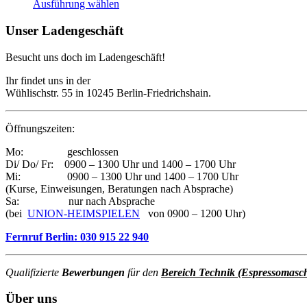
Dieses
Ausführung wählen
Produkt
weist
Unser Ladengeschäft
mehrere
Varianten
Besucht uns doch im Ladengeschäft!
auf.
Die
Ihr findet uns in der
Optionen
Wühlischstr. 55 in 10245 Berlin-Friedrichshain.
können
auf
der
Öffnungszeiten:
Produktseite
gewählt
Mo: geschlossen
werden
Di/ Do/ Fr: 0900 – 1300 Uhr und 1400 – 1700 Uhr
Mi: 0900 – 1300 Uhr und 1400 – 1700 Uhr
(Kurse, Einweisungen, Beratungen nach Absprache)
Sa: nur nach Absprache
(bei
UNION-HEIMSPIELEN
von 0900 – 1200 Uhr)
Fernruf Berlin: 030 915 22 940
Qualifizierte
Bewerbungen
für den
Bereich Technik (Espressomasc
Über uns