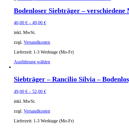
Bodenloser Siebträger – verschiedene
40,00
€
–
49,00
€
inkl. MwSt.
zzgl.
Versandkosten
Lieferzeit:
1-3 Werktage (Mo-Fr)
Dieses
Ausführung wählen
Produkt
weist
mehrere
Siebträger – Rancilio Silvia – Bodenlo
Varianten
auf.
49,00
€
–
52,00
€
Die
Optionen
inkl. MwSt.
können
auf
zzgl.
Versandkosten
der
Produktseite
Lieferzeit:
1-3 Werktage (Mo-Fr)
gewählt
werden