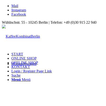
Mail
Instagram
Facebook
Wühlischstr. 55 - 10245 Berlin | Telefon: +49 (0)30 915 22 940
START
ONLINE SHOP
OFFLINE SHOP
0
Einkaufswagen
KONTAKT
Login / Register Page Link
Suche
Menü
Menü