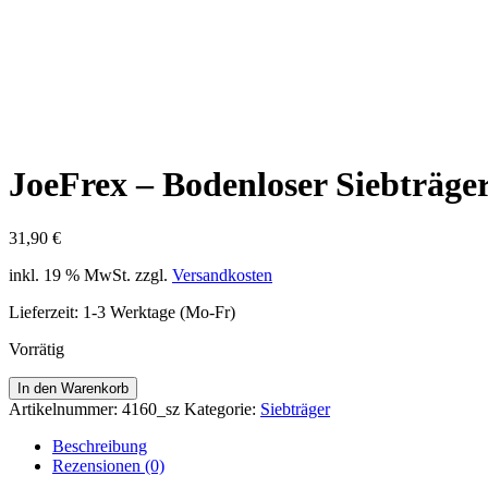
JoeFrex – Bodenloser Siebträge
31,90
€
inkl. 19 % MwSt.
zzgl.
Versandkosten
Lieferzeit:
1-3 Werktage (Mo-Fr)
Vorrätig
JoeFrex
In den Warenkorb
-
Artikelnummer:
4160_sz
Kategorie:
Siebträger
Bodenloser
Siebträger
Beschreibung
Griff
Rezensionen (0)
Black