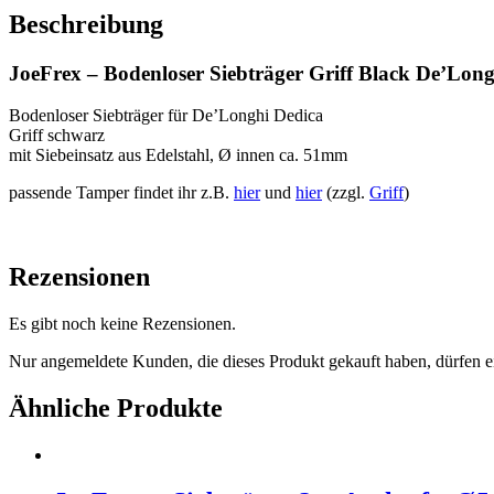
De'Longhi
Beschreibung
Dedica
Menge
JoeFrex – Bodenloser Siebträger Griff Black De’Lon
Bodenloser Siebträger für De’Longhi Dedica
Griff schwarz
mit Siebeinsatz aus Edelstahl, Ø innen ca. 51mm
passende Tamper findet ihr z.B.
hier
und
hier
(zzgl.
Griff
)
Rezensionen
Es gibt noch keine Rezensionen.
Nur angemeldete Kunden, die dieses Produkt gekauft haben, dürfen 
Ähnliche Produkte