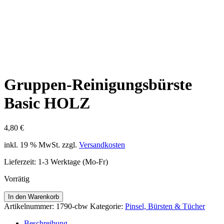
Gruppen-Reinigungsbürste
Basic HOLZ
4,80
€
inkl. 19 % MwSt.
zzgl.
Versandkosten
Lieferzeit:
1-3 Werktage (Mo-Fr)
Vorrätig
Gruppen-
In den Warenkorb
Reinigungsbürste
Artikelnummer:
1790-cbw
Kategorie:
Pinsel, Bürsten & Tücher
Basic
HOLZ
Beschreibung