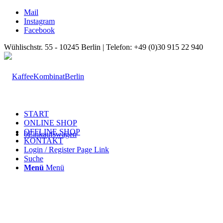
Mail
Instagram
Facebook
Wühlischstr. 55 - 10245 Berlin | Telefon: +49 (0)30 915 22 940
START
ONLINE SHOP
OFFLINE SHOP
0
Einkaufswagen
KONTAKT
Login / Register Page Link
Suche
Menü
Menü