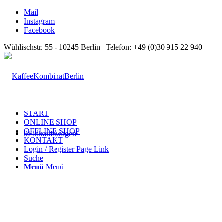
Mail
Instagram
Facebook
Wühlischstr. 55 - 10245 Berlin | Telefon: +49 (0)30 915 22 940
START
ONLINE SHOP
OFFLINE SHOP
0
Einkaufswagen
KONTAKT
Login / Register Page Link
Suche
Menü
Menü