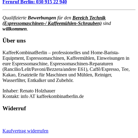
Fernruf Berlin: 030 915 22 940
Qualifizierte
Bewerbungen
für den
Bereich Technik
(Espressomaschinen-/ Kaffeemühlen-Schrauben)
sind
willkommen
.
Über uns
KaffeeKombinatBerlin – professionelles und Home-Barista-
Equipment, Espressomaschinen, Kaffeemühlen, Einweisungen in
eure Espressomaschine, Espressomaschinen-Reparaturen
(Rancilio/Lelit/Pavoni/Bezzera/andere E61), Caffè/Espresso, Tee,
Kakao, Ersatzteile für Maschinen und Mühlen, Reiniger,
Wasserfilter, Entkalker und Zubehör.
Inhaber: Renato Holzhauer
Kontakt: info AT kaffeekombinatberlin.de
Widerruf
Kaufvertrag widerrufen