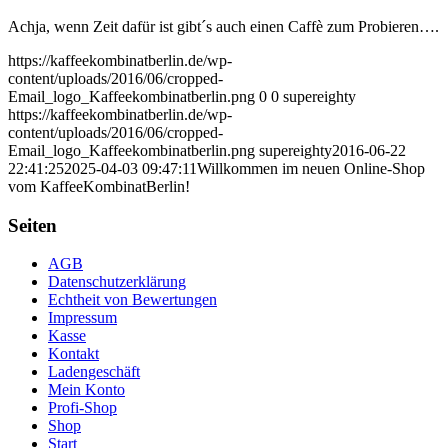
Achja, wenn Zeit dafür ist gibt´s auch einen Caffè zum Probieren….
https://kaffeekombinatberlin.de/wp-
content/uploads/2016/06/cropped-
Email_logo_Kaffeekombinatberlin.png
0
0
supereighty
https://kaffeekombinatberlin.de/wp-
content/uploads/2016/06/cropped-
Email_logo_Kaffeekombinatberlin.png
supereighty
2016-06-22
22:41:25
2025-04-03 09:47:11
Willkommen im neuen Online-Shop
vom KaffeeKombinatBerlin!
Seiten
AGB
Datenschutzerklärung
Echtheit von Bewertungen
Impressum
Kasse
Kontakt
Ladengeschäft
Mein Konto
Profi-Shop
Shop
Start