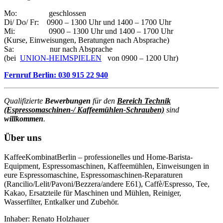
Mo: geschlossen
Di/ Do/ Fr: 0900 – 1300 Uhr und 1400 – 1700 Uhr
Mi: 0900 – 1300 Uhr und 1400 – 1700 Uhr
(Kurse, Einweisungen, Beratungen nach Absprache)
Sa: nur nach Absprache
(bei
UNION-HEIMSPIELEN
von 0900 – 1200 Uhr)
Fernruf Berlin: 030 915 22 940
Qualifizierte
Bewerbungen
für den
Bereich Technik
(Espressomaschinen-/ Kaffeemühlen-Schrauben)
sind
willkommen
.
Über uns
KaffeeKombinatBerlin – professionelles und Home-Barista-
Equipment, Espressomaschinen, Kaffeemühlen, Einweisungen in
eure Espressomaschine, Espressomaschinen-Reparaturen
(Rancilio/Lelit/Pavoni/Bezzera/andere E61), Caffè/Espresso, Tee,
Kakao, Ersatzteile für Maschinen und Mühlen, Reiniger,
Wasserfilter, Entkalker und Zubehör.
Inhaber: Renato Holzhauer