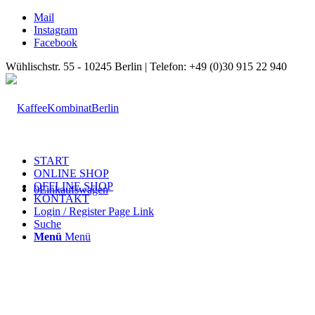
Mail
Instagram
Facebook
Wühlischstr. 55 - 10245 Berlin | Telefon: +49 (0)30 915 22 940
START
ONLINE SHOP
OFFLINE SHOP
0
Einkaufswagen
KONTAKT
Login / Register Page Link
Suche
Menü
Menü