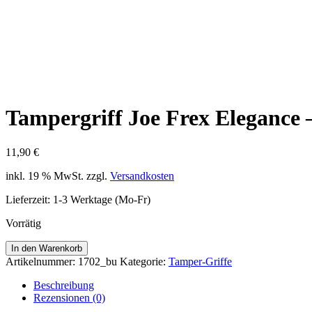
Tampergriff Joe Frex Elegance 
11,90
€
inkl. 19 % MwSt.
zzgl.
Versandkosten
Lieferzeit:
1-3 Werktage (Mo-Fr)
Vorrätig
Tampergriff
In den Warenkorb
Joe
Artikelnummer:
1702_bu
Kategorie:
Tamper-Griffe
Frex
Elegance
Beschreibung
-
Rezensionen (0)
Buche