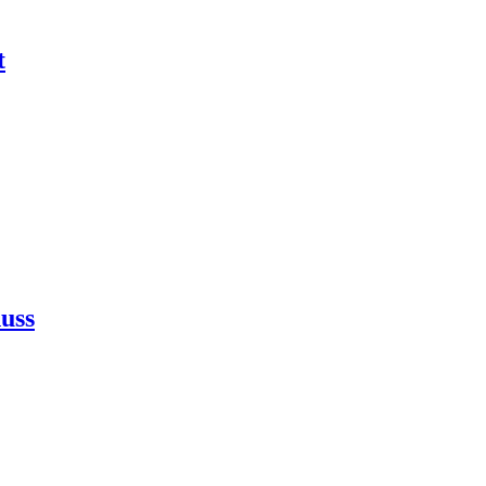
t
uss