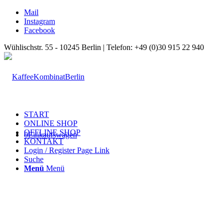
Mail
Instagram
Facebook
Wühlischstr. 55 - 10245 Berlin | Telefon: +49 (0)30 915 22 940
START
ONLINE SHOP
OFFLINE SHOP
0
Einkaufswagen
KONTAKT
Login / Register Page Link
Suche
Menü
Menü