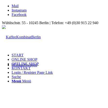
Mail
Instagram
Facebook
Wühlischstr. 55 - 10245 Berlin | Telefon: +49 (0)30 915 22 940
START
ONLINE SHOP
OFFLINE SHOP
0
Einkaufswagen
KONTAKT
Login / Register Page Link
Suche
Menü
Menü