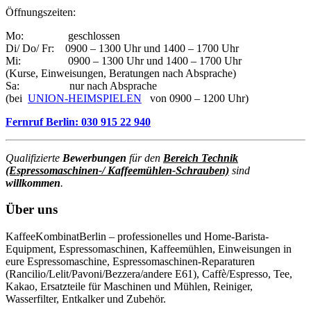
Öffnungszeiten:
Mo: geschlossen
Di/ Do/ Fr: 0900 – 1300 Uhr und 1400 – 1700 Uhr
Mi: 0900 – 1300 Uhr und 1400 – 1700 Uhr
(Kurse, Einweisungen, Beratungen nach Absprache)
Sa: nur nach Absprache
(bei
UNION-HEIMSPIELEN
von 0900 – 1200 Uhr)
Fernruf Berlin: 030 915 22 940
Qualifizierte
Bewerbungen
für den
Bereich Technik
(Espressomaschinen-/ Kaffeemühlen-Schrauben)
sind
willkommen
.
Über uns
KaffeeKombinatBerlin – professionelles und Home-Barista-
Equipment, Espressomaschinen, Kaffeemühlen, Einweisungen in
eure Espressomaschine, Espressomaschinen-Reparaturen
(Rancilio/Lelit/Pavoni/Bezzera/andere E61), Caffè/Espresso, Tee,
Kakao, Ersatzteile für Maschinen und Mühlen, Reiniger,
Wasserfilter, Entkalker und Zubehör.