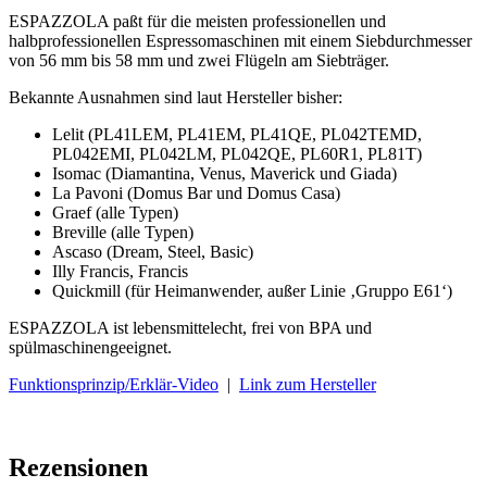
ESPAZZOLA paßt für die meisten professionellen und
halbprofessionellen Espressomaschinen mit einem Siebdurchmesser
von 56 mm bis 58 mm und zwei Flügeln am Siebträger.
Bekannte Ausnahmen sind laut Hersteller bisher:
Lelit (PL41LEM, PL41EM, PL41QE, PL042TEMD,
PL042EMI, PL042LM, PL042QE, PL60R1, PL81T)
Isomac (Diamantina, Venus, Maverick und Giada)
La Pavoni (Domus Bar und Domus Casa)
Graef (alle Typen)
Breville (alle Typen)
Ascaso (Dream, Steel, Basic)
Illy Francis, Francis
Quickmill (für Heimanwender, außer Linie ‚Gruppo E61‘)
ESPAZZOLA ist
lebensmittelecht, frei von BPA und
spülmaschinengeeignet.
Funktionsprinzip/Erklär-Video
|
Link zum Hersteller
Rezensionen