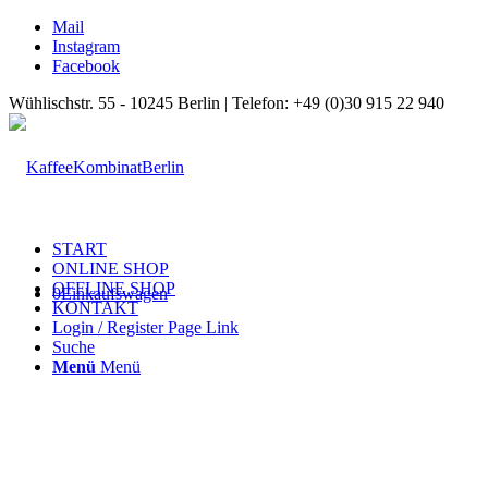
Mail
Instagram
Facebook
Wühlischstr. 55 - 10245 Berlin | Telefon: +49 (0)30 915 22 940
START
ONLINE SHOP
OFFLINE SHOP
0
Einkaufswagen
KONTAKT
Login / Register Page Link
Suche
Menü
Menü