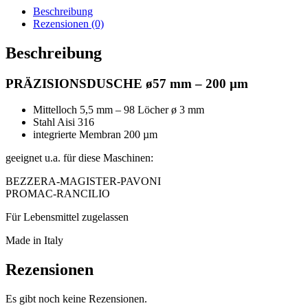
200
Beschreibung
µm
Rezensionen (0)
Menge
Beschreibung
PRÄZISIONSDUSCHE ø57 mm – 200 µm
Mittelloch 5,5 mm – 98 Löcher ø 3 mm
Stahl Aisi 316
integrierte Membran 200 µm
geeignet u.a. für diese Maschinen:
BEZZERA-MAGISTER-PAVONI
PROMAC-RANCILIO
Für Lebensmittel zugelassen
Made in Italy
Rezensionen
Es gibt noch keine Rezensionen.