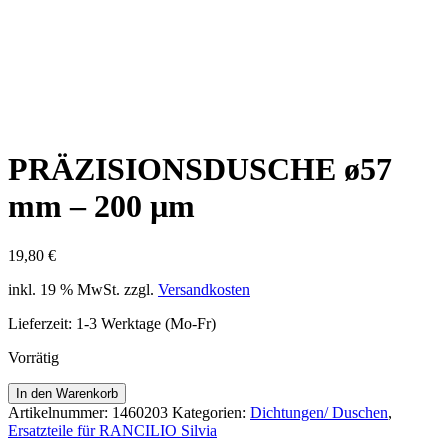
PRÄZISIONSDUSCHE ø57
mm – 200 µm
19,80
€
inkl. 19 % MwSt.
zzgl.
Versandkosten
Lieferzeit:
1-3 Werktage (Mo-Fr)
Vorrätig
PRÄZISIONSDUSCHE
In den Warenkorb
ø57
Artikelnummer:
1460203
Kategorien:
Dichtungen/ Duschen
,
mm
Ersatzteile für RANCILIO Silvia
-