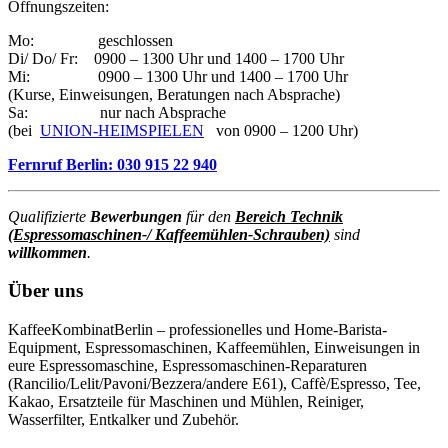
Öffnungszeiten:
Mo: geschlossen
Di/ Do/ Fr: 0900 – 1300 Uhr und 1400 – 1700 Uhr
Mi: 0900 – 1300 Uhr und 1400 – 1700 Uhr
(Kurse, Einweisungen, Beratungen nach Absprache)
Sa: nur nach Absprache
(bei
UNION-HEIMSPIELEN
von 0900 – 1200 Uhr)
Fernruf Berlin: 030 915 22 940
Qualifizierte
Bewerbungen
für den
Bereich Technik
(Espressomaschinen-/ Kaffeemühlen-Schrauben)
sind
willkommen
.
Über uns
KaffeeKombinatBerlin – professionelles und Home-Barista-
Equipment, Espressomaschinen, Kaffeemühlen, Einweisungen in
eure Espressomaschine, Espressomaschinen-Reparaturen
(Rancilio/Lelit/Pavoni/Bezzera/andere E61), Caffè/Espresso, Tee,
Kakao, Ersatzteile für Maschinen und Mühlen, Reiniger,
Wasserfilter, Entkalker und Zubehör.