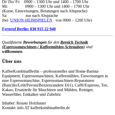
Di/ Do/ Fr: 0900 – 1300 Uhr und 1400 – 1700 Uhr
Mi: 0900 – 1300 Uhr und 1400 – 1700 Uhr
(Kurse, Einweisungen, Beratungen nach Absprache)
Sa: nur nach Absprache
(bei
UNION-HEIMSPIELEN
von 0900 – 1200 Uhr)
Fernruf Berlin: 030 915 22 940
Qualifizierte
Bewerbungen
für den
Bereich Technik
(Espressomaschinen-/ Kaffeemühlen-Schrauben)
sind
willkommen
.
Über uns
KaffeeKombinatBerlin – professionelles und Home-Barista-
Equipment, Espressomaschinen, Kaffeemühlen, Einweisungen in
eure Espressomaschine, Espressomaschinen-Reparaturen
(Rancilio/Lelit/Pavoni/Bezzera/andere E61), Caffè/Espresso, Tee,
Kakao, Ersatzteile für Maschinen und Mühlen, Reiniger,
Wasserfilter, Entkalker und Zubehör.
Inhaber: Renato Holzhauer
Kontakt: info AT kaffeekombinatberlin.de