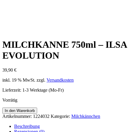
MILCHKANNE 750ml – ILSA
EVOLUTION
39,90
€
inkl. 19 % MwSt.
zzgl.
Versandkosten
Lieferzeit:
1-3 Werktage (Mo-Fr)
Vorrätig
MILCHKANNE
In den Warenkorb
750ml
Artikelnummer:
1224032
Kategorie:
Milchkännchen
-
ILSA
Beschreibung
EVOLUTION
Rezensionen (0)