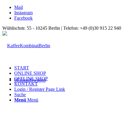
Mail
Instagram
Facebook
Wühlischstr. 55 - 10245 Berlin | Telefon: +49 (0)30 915 22 940
START
ONLINE SHOP
OFFLINE SHOP
0
Einkaufswagen
KONTAKT
Login / Register Page Link
Suche
Menü
Menü