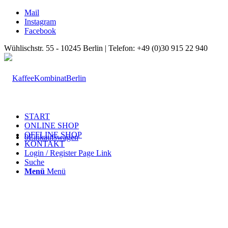
Mail
Instagram
Facebook
Wühlischstr. 55 - 10245 Berlin | Telefon: +49 (0)30 915 22 940
START
ONLINE SHOP
OFFLINE SHOP
0
Einkaufswagen
KONTAKT
Login / Register Page Link
Suche
Menü
Menü