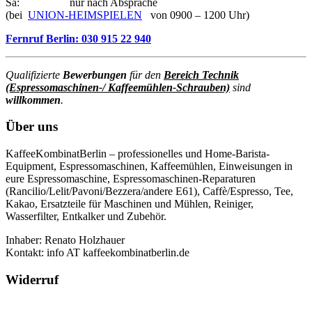
Sa: nur nach Absprache
(bei
UNION-HEIMSPIELEN
von 0900 – 1200 Uhr)
Fernruf Berlin: 030 915 22 940
Qualifizierte
Bewerbungen
für den
Bereich Technik
(Espressomaschinen-/ Kaffeemühlen-Schrauben)
sind
willkommen
.
Über uns
KaffeeKombinatBerlin – professionelles und Home-Barista-
Equipment, Espressomaschinen, Kaffeemühlen, Einweisungen in
eure Espressomaschine, Espressomaschinen-Reparaturen
(Rancilio/Lelit/Pavoni/Bezzera/andere E61), Caffè/Espresso, Tee,
Kakao, Ersatzteile für Maschinen und Mühlen, Reiniger,
Wasserfilter, Entkalker und Zubehör.
Inhaber: Renato Holzhauer
Kontakt: info AT kaffeekombinatberlin.de
Widerruf