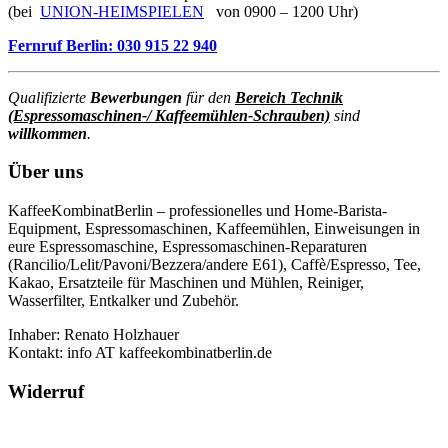
(bei
UNION-HEIMSPIELEN
von 0900 – 1200 Uhr)
Fernruf Berlin: 030 915 22 940
Qualifizierte
Bewerbungen
für den
Bereich Technik
(Espressomaschinen-/ Kaffeemühlen-Schrauben)
sind
willkommen
.
Über uns
KaffeeKombinatBerlin – professionelles und Home-Barista-
Equipment, Espressomaschinen, Kaffeemühlen, Einweisungen in
eure Espressomaschine, Espressomaschinen-Reparaturen
(Rancilio/Lelit/Pavoni/Bezzera/andere E61), Caffè/Espresso, Tee,
Kakao, Ersatzteile für Maschinen und Mühlen, Reiniger,
Wasserfilter, Entkalker und Zubehör.
Inhaber: Renato Holzhauer
Kontakt: info AT kaffeekombinatberlin.de
Widerruf