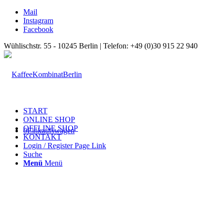
Mail
Instagram
Facebook
Wühlischstr. 55 - 10245 Berlin | Telefon: +49 (0)30 915 22 940
START
ONLINE SHOP
OFFLINE SHOP
0
Einkaufswagen
KONTAKT
Login / Register Page Link
Suche
Menü
Menü