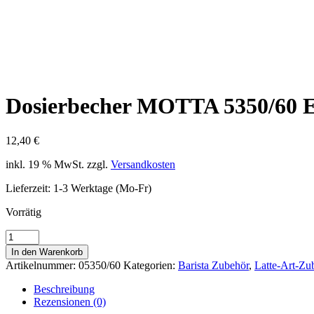
Dosierbecher MOTTA 5350/60 E
12,40
€
inkl. 19 % MwSt.
zzgl.
Versandkosten
Lieferzeit:
1-3 Werktage (Mo-Fr)
Vorrätig
Dosierbecher
MOTTA
In den Warenkorb
5350/60
Artikelnummer:
05350/60
Kategorien:
Barista Zubehör
,
Latte-Art-Zu
Edelstahl
Menge
Beschreibung
Rezensionen (0)