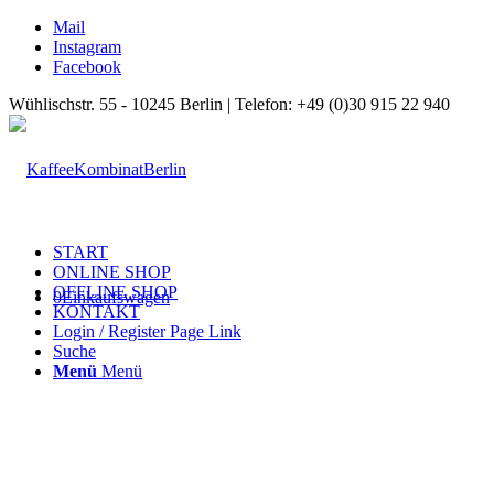
Mail
Instagram
Facebook
Wühlischstr. 55 - 10245 Berlin | Telefon: +49 (0)30 915 22 940
START
ONLINE SHOP
OFFLINE SHOP
0
Einkaufswagen
KONTAKT
Login / Register Page Link
Suche
Menü
Menü