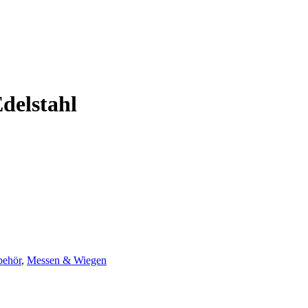
delstahl
behör
,
Messen & Wiegen