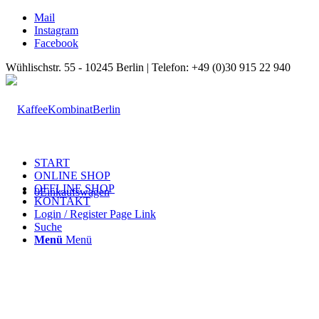
Mail
Instagram
Facebook
Wühlischstr. 55 - 10245 Berlin | Telefon: +49 (0)30 915 22 940
START
ONLINE SHOP
OFFLINE SHOP
0
Einkaufswagen
KONTAKT
Login / Register Page Link
Suche
Menü
Menü