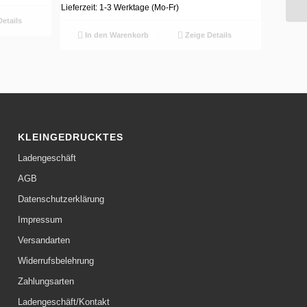
Lieferzeit:
1-3 Werktage (Mo-Fr)
etails
In den Warenkorb
Zeige Details
KLEINGEDRUCKTES
Ladengeschäft
AGB
Datenschutzerklärung
Impressum
Versandarten
Widerrufsbelehrung
Zahlungsarten
Ladengeschäft/Kontakt