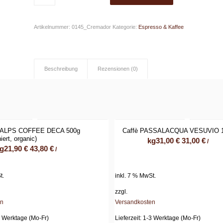
Artikelnummer:
0145_Cremador
Kategorie:
Espresso & Kaffee
Beschreibung
Rezensionen (0)
 ALPS COFFEE DECA 500g
Caffè PASSALACQUA VESUVIO 1
iert, organic)
kg
31,00
€
31,00
€
/
g
21,90
€
43,80
€
/
t.
inkl. 7 % MwSt.
zzgl.
en
Versandkosten
 Werktage (Mo-Fr)
Lieferzeit:
1-3 Werktage (Mo-Fr)