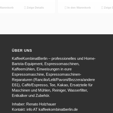
Warenkorb
Zeige Details
In den Warenkorb
Zeige D
ÜBER UNS
KaffeeKombinatBerlin – professionelles und Home-
Barista-Equipment, Espressomaschinen,
Kaffeemühlen, Einweisungen in eure
Espressomaschine, Espressomaschinen-
Reparaturen (Rancilio/Lelit/Pavoni/Bezzera/andere
E61), Caffè/Espresso, Tee, Kakao, Ersatzteile für
Maschinen und Mühlen, Reiniger, Wasserfilter,
Entkalker und Zubehör.
Inhaber: Renato Holzhauer
Kontakt: info AT kaffeekombinatberlin.de