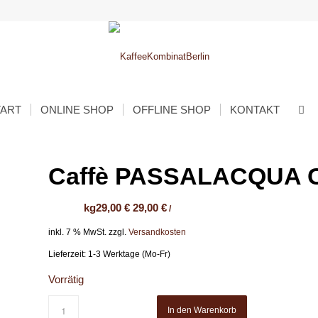
TART
ONLINE SHOP
OFFLINE SHOP
KONTAKT
Caffè PASSALACQUA 
kg
29,00
€
29,00
€
/
inkl. 7 % MwSt.
zzgl.
Versandkosten
Lieferzeit:
1-3 Werktage (Mo-Fr)
Vorrätig
In den Warenkorb