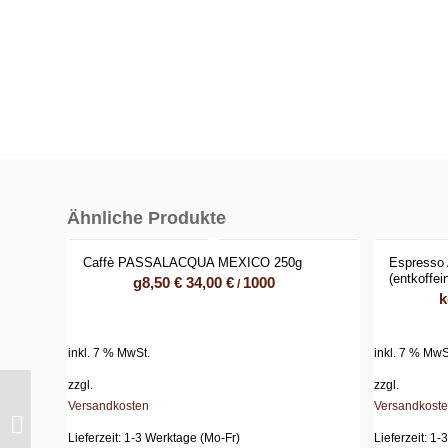
Ähnliche Produkte
Caffè PASSALACQUA MEXICO 250g
Espresso
(entkoffein
g
8,50
€
34,00
€
1000
/
k
inkl. 7 % MwSt.
inkl. 7 % MwS
zzgl.
zzgl.
Versandkosten
Versandkost
Caffè PASSALACQUA
CREMADOR 250g
Lieferzeit:
1-3 Werktage (Mo-Fr)
Lieferzeit:
1-3