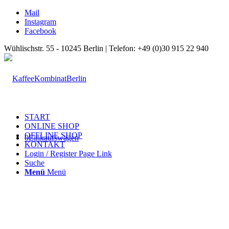
Mail
Instagram
Facebook
Wühlischstr. 55 - 10245 Berlin | Telefon: +49 (0)30 915 22 940
START
ONLINE SHOP
OFFLINE SHOP
0
Einkaufswagen
KONTAKT
Login / Register Page Link
Suche
Menü
Menü