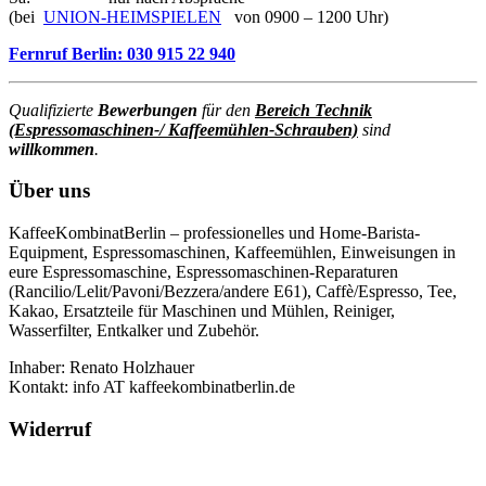
(bei
UNION-HEIMSPIELEN
von 0900 – 1200 Uhr)
Fernruf Berlin: 030 915 22 940
Qualifizierte
Bewerbungen
für den
Bereich Technik
(Espressomaschinen-/ Kaffeemühlen-Schrauben)
sind
willkommen
.
Über uns
KaffeeKombinatBerlin – professionelles und Home-Barista-
Equipment, Espressomaschinen, Kaffeemühlen, Einweisungen in
eure Espressomaschine, Espressomaschinen-Reparaturen
(Rancilio/Lelit/Pavoni/Bezzera/andere E61), Caffè/Espresso, Tee,
Kakao, Ersatzteile für Maschinen und Mühlen, Reiniger,
Wasserfilter, Entkalker und Zubehör.
Inhaber: Renato Holzhauer
Kontakt: info AT kaffeekombinatberlin.de
Widerruf