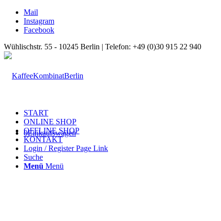
Mail
Instagram
Facebook
Wühlischstr. 55 - 10245 Berlin | Telefon: +49 (0)30 915 22 940
START
ONLINE SHOP
OFFLINE SHOP
0
Einkaufswagen
KONTAKT
Login / Register Page Link
Suche
Menü
Menü