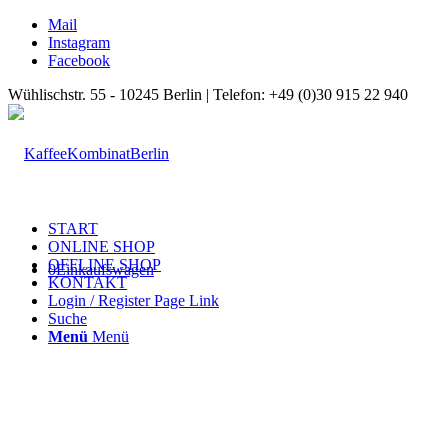
Mail
Instagram
Facebook
Wühlischstr. 55 - 10245 Berlin | Telefon: +49 (0)30 915 22 940
START
ONLINE SHOP
OFFLINE SHOP
0
Einkaufswagen
KONTAKT
Login / Register Page Link
Suche
Menü
Menü