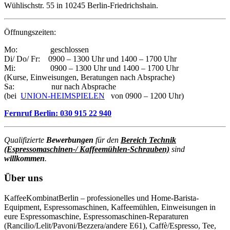
Wühlischstr. 55 in 10245 Berlin-Friedrichshain.
Öffnungszeiten:
Mo: geschlossen
Di/ Do/ Fr: 0900 – 1300 Uhr und 1400 – 1700 Uhr
Mi: 0900 – 1300 Uhr und 1400 – 1700 Uhr
(Kurse, Einweisungen, Beratungen nach Absprache)
Sa: nur nach Absprache
(bei
UNION-HEIMSPIELEN
von 0900 – 1200 Uhr)
Fernruf Berlin: 030 915 22 940
Qualifizierte
Bewerbungen
für den
Bereich Technik
(Espressomaschinen-/ Kaffeemühlen-Schrauben)
sind
willkommen
.
Über uns
KaffeeKombinatBerlin – professionelles und Home-Barista-
Equipment, Espressomaschinen, Kaffeemühlen, Einweisungen in
eure Espressomaschine, Espressomaschinen-Reparaturen
(Rancilio/Lelit/Pavoni/Bezzera/andere E61), Caffè/Espresso, Tee,